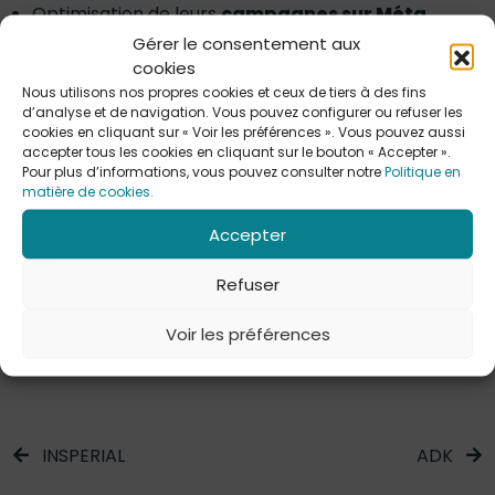
Optimisation de leurs
campagnes sur Méta
Améliorer le tracking
Gérer le consentement aux
Mieux
piloter leurs actions publicitaires
cookies
Nous utilisons nos propres cookies et ceux de tiers à des fins
Il y a quelques temps, nous avons travaillé ensemble
d’analyse et de navigation. Vous pouvez configurer ou refuser les
cookies en cliquant sur « Voir les préférences ». Vous pouvez aussi
pour la réalisation d’une
stratégie réseaux sociaux
accepter tous les cookies en cliquant sur le bouton « Accepter ».
claire et alignée avec l’univers de Tissage
Pour plus d’informations, vous pouvez consulter notre
Politique en
Moutet
. Puis, avec
notre méthode Chaperonner,
matière de cookies.
nous avons accompagné l’équipe dans la mise en
Accepter
application concrète de cette stratégie.
Refuser
Aujourd’hui l’accompagnement suit un
rythme
ponctuel
, dans lequel nous les épaulons sur leurs
Voir les préférences
différents besoins.
INSPERIAL
ADK