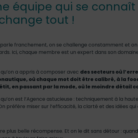
ne équipe qui se connaît
change tout !
 parle franchement, on se challenge constamment et o
rds. Ici, chaque membre est un expert dans son domaine,
 qu’on a appris à composer avec
des secteurs où l’err
onautique, où chaque mot doit être calibré, à la food
étit, en passant par la mode, où le moindre détail 
qu’on est l’Agence astucieuse : techniquement à la haut
On préfère miser sur l’efficacité, la clarté et des idées qui
notre plus belle récompense. Et on le dit sans détour : qu