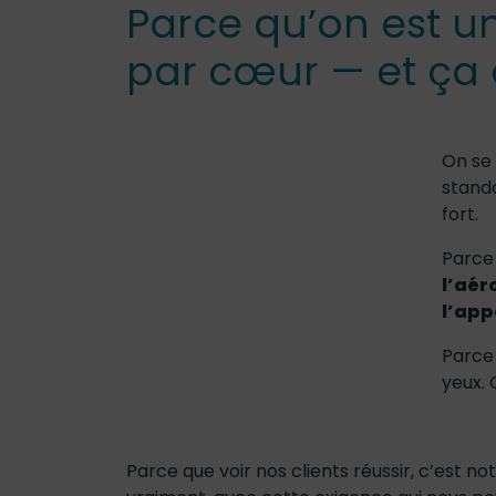
Parce qu’on est u
par cœur — et ça 
On se
standa
fort.
Parce
l’aér
l’app
Parce 
yeux. 
Parce que voir nos clients réussir, c’est 