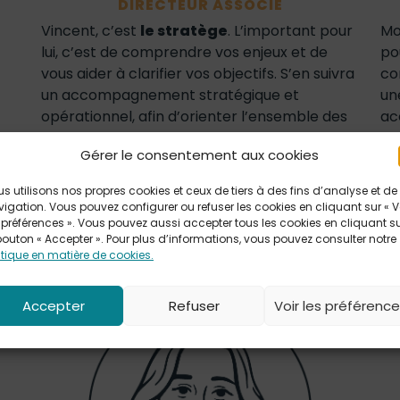
DIRECTEUR ASSOCIÉ
Vincent, c’est
le stratège
. L’important pour
Mo
lui, c’est de comprendre vos enjeux et de
po
vous aider à clarifier vos objectifs. S’en suivra
co
un accompagnement stratégique et
un
opérationnel, afin d’orienter l’ensemble des
ac
initatives de communication en direction de
am
Gérer le consentement aux cookies
la vision de l’entreprise. Pour être
si
pertinentes, les créations doivent être justes
se
s utilisons nos propres cookies et ceux de tiers à des fins d’analyse et de
stratégiquement !
igation. Vous pouvez configurer ou refuser les cookies en cliquant sur « V
 préférences ». Vous pouvez aussi accepter tous les cookies en cliquant s
bouton « Accepter ». Pour plus d’informations, vous pouvez consulter notre
itique en matière de cookies.
Accepter
Refuser
Voir les préférenc