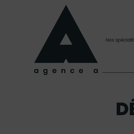
Nos spéciali
D