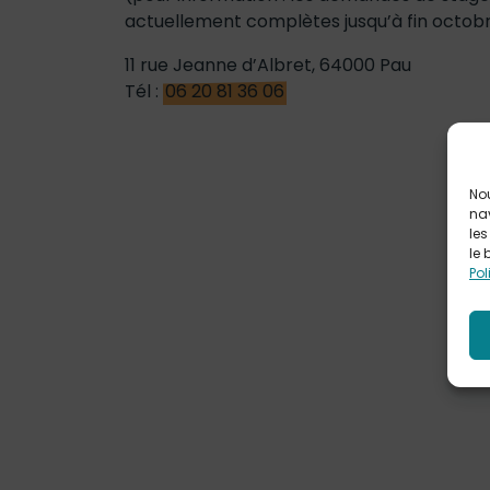
actuellement complètes jusqu’à fin octobr
11 rue Jeanne d’Albret, 64000 Pau
Tél :
06 20 81 36 06
Nou
nav
les
le 
Pol