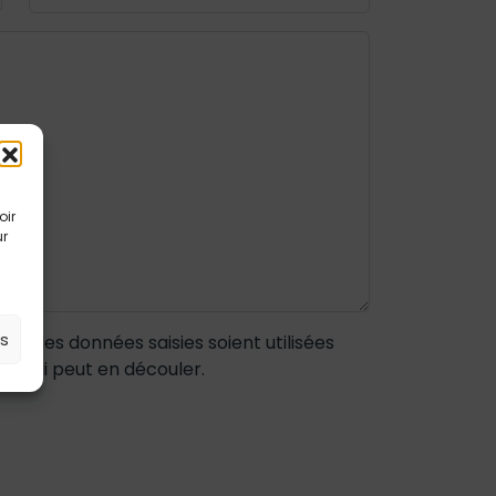
oir
ur
es
ue les données saisies soient utilisées
le qui peut en découler.