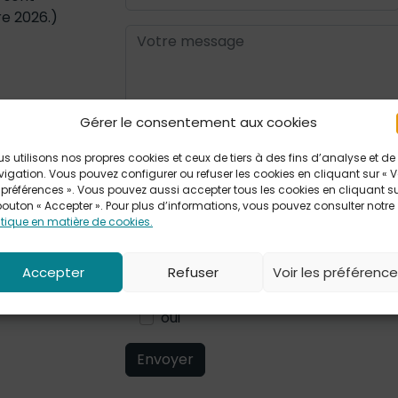
e 2026.)
Gérer le consentement aux cookies
s utilisons nos propres cookies et ceux de tiers à des fins d’analyse et de
igation. Vous pouvez configurer ou refuser les cookies en cliquant sur « V
 préférences ». Vous pouvez aussi accepter tous les cookies en cliquant s
bouton « Accepter ». Pour plus d’informations, vous pouvez consulter notre
itique en matière de cookies.
Accepter
Refuser
Voir les préférenc
En soumettant ce formulaire j’accepte q
dans le cadre de la relation commercia
oui