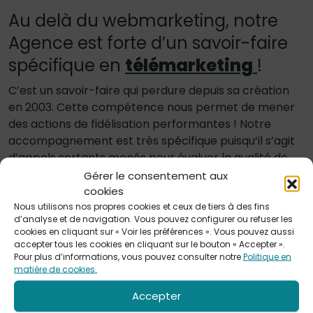
Au delà du webmarketing, notre
Agence est forte d’un savoir-faire
spécifique en
télémarketing
!
C’est un savoir-faire qui perdure depuis sa création
en 2003. Cette compétence nous permet de mener
des actions de fidélisation performantes ! Notre
accompagnement est très spécifique puisqu’il s’agit
d’appels sortants menés pour évaluer la qualité de
votre service ou bien fidéliser vos clients. N’hésitez
Gérer le consentement aux
cookies
pas à
nous contacter
pour plus de précisions !
Nous utilisons nos propres cookies et ceux de tiers à des fins
d’analyse et de navigation. Vous pouvez configurer ou refuser les
cookies en cliquant sur « Voir les préférences ». Vous pouvez aussi
accepter tous les cookies en cliquant sur le bouton « Accepter ».
Pour plus d’informations, vous pouvez consulter notre
Politique en
ILS NOUS ONT FAIT CONFIANCE
matière de cookies.
Accepter