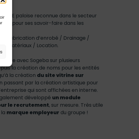
e PME paloise reconnue dans le secteur
oir
lics pour ses savoir-faire dans les
ur
nts :
s / Fabrication d’enrobé / Drainage /
 de matériaux / Location.
es
labore avec Sogeba sur plusieurs
epuis la création de noms pour les entités
qu’à la création
du site vitrine sur
 passant par la création artistique pour
l’entreprise qui sont affichées en interne.
également développé
un module
our le recrutement
, sur mesure. Très utile
 la
marque employeur
du groupe !