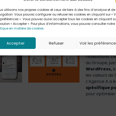
s utilisons nos propres cookies et ceux de tiers à des fins d’analyse et de
SOGEBA est un
igation. Vous pouvez configurer ou refuser les cookies en cliquant sur « V
des travaux pub
 préférences ». Vous pouvez aussi accepter tous les cookies en cliquant s
bouton « Accepter ». Pour plus d’informations, vous pouvez consulter notre
domaines suiva
itique en matière de cookies.
Travaux public
Revalorisation
Accepter
Refuser
Voir les préférenc
L’Agence A col
réalisations. D
du Groupe, jus
WordPress,
en
les valeurs de 
L’Agence A a 
spécifique p
pour optimiser