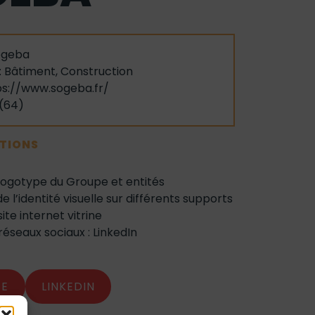
ogeba
:
Bâtiment
,
Construction
ps://www.sogeba.fr/
 (64)
ATIONS
logotype du Groupe et entités
e l’identité visuelle sur différents supports
ite internet vitrine
réseaux sociaux : LinkedIn
TE
LINKEDIN