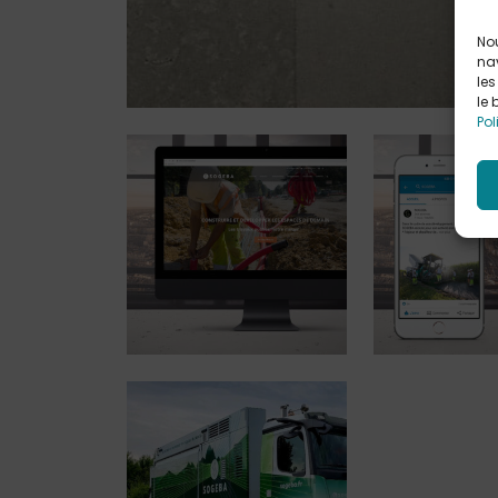
Nou
nav
les
le 
Pol