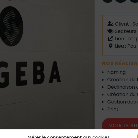
Client :
S
Secteurs 
Lien :
htt
Lieu : Pau
NOS RÉALIS
Naming
Création du 
Déclinaison d
Création du s
Gestion des 
Print
VOIR LE SI
Gérer le consentement aux cookies