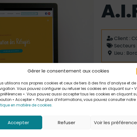
A.I.
Client :
C
Secteurs 
Lieu : Bor
NOTRE RÉALI
Gérer le consentement aux cookies
Création du s
s utilisons nos propres cookies et ceux de tiers à des fins d’analyse et de
igation. Vous pouvez configurer ou refuser les cookies en cliquant sur « V
 préférences ». Vous pouvez aussi accepter tous les cookies en cliquant s
VOIR LE SI
bouton « Accepter ». Pour plus d’informations, vous pouvez consulter notre
itique en matière de cookies.
Impulsée par l
SOLIDARITÉ, A.
Accepter
Refuser
Voir les préférenc
destinée à l’ac
Gironde. Pensé 