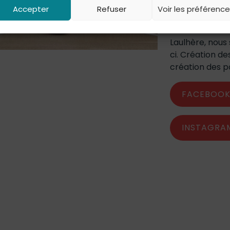
Accepter
Refuser
Voir les préférenc
Après un premie
réseaux sociau
Laulhère, nous
ci. Création de
création des p
FACEBOO
INSTAGRA