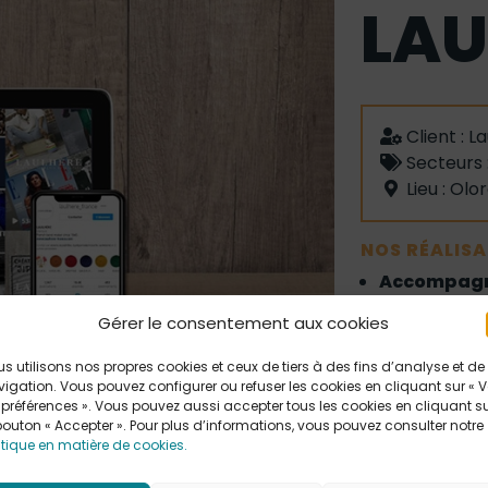
LAU
Client :
La
Secteurs 
Lieu : Ol
NOS RÉALISA
Accompagn
Création d
Gérer le consentement aux cookies
shootings de
Gestion de
s utilisons nos propres cookies et ceux de tiers à des fins d’analyse et de
et TikTok
igation. Vous pouvez configurer ou refuser les cookies en cliquant sur « V
 préférences ». Vous pouvez aussi accepter tous les cookies en cliquant s
bouton « Accepter ». Pour plus d’informations, vous pouvez consulter notre
Dernière fabri
itique en matière de cookies.
1840 la maison
savoir-faire un